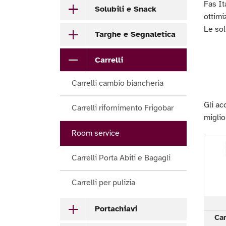
Fas It
Solubili e Snack
ottimi
Le sol
Targhe e Segnaletica
Carrelli
Carrelli cambio biancheria
Gli ac
Carrelli rifornimento Frigobar
miglio
Room service
Carrelli Porta Abiti e Bagagli
Carrelli per pulizia
Portachiavi
Car