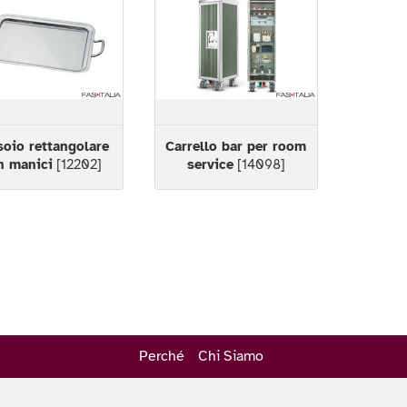
soio rettangolare
Carrello bar per room
n manici
[12202]
service
[14098]
Perché
Chi Siamo