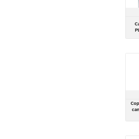
C
P
Cop
cam