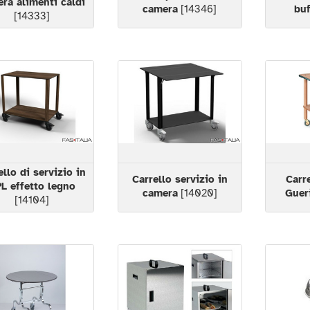
ra alimenti caldi
camera
[14346]
buf
[14333]
ello di servizio in
Carrello servizio in
Carr
L effetto legno
camera
[14020]
Guer
[14104]