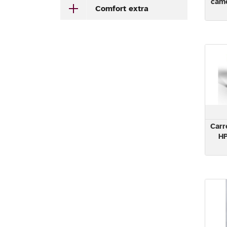
came
Comfort extra
Carr
HP