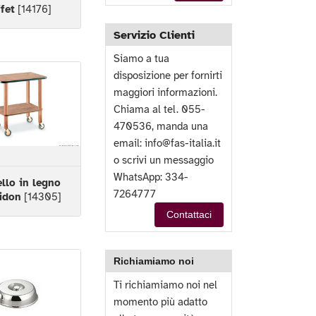
fet
[14176]
Servizio Clienti
Siamo a tua
disposizione per fornirti
maggiori informazioni.
Chiama al tel. 055-
470536, manda una
email:
info@fas-italia.it
o scrivi un messaggio
WhatsApp: 334-
ello in legno
7264777
idon
[14305]
Contattaci
Richiamiamo noi
Ti richiamiamo noi nel
momento più adatto