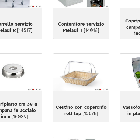
Coprip
arrello servizio
Contenitore servizio
campa
leiadi R
[14017]
Pleiadi T
[14018]
in
ripiatto cm 30 a
Cestino con coperchio
Vassoio
pana in acciaio
roll top
[15678]
in pl
inox
[16039]