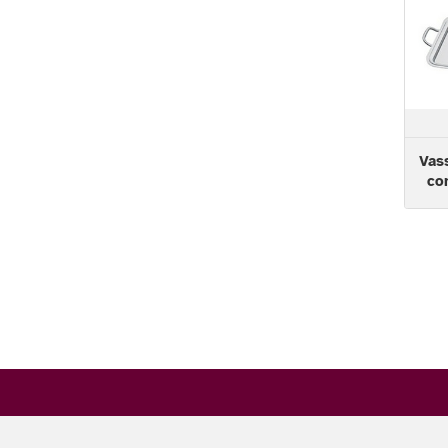
Vas
co