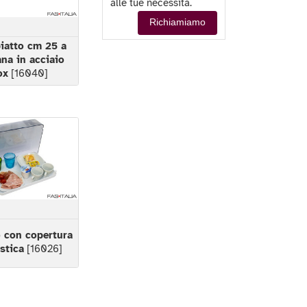
alle tue necessità.
Richiamiamo
iatto cm 25 a
na in acciaio
ox
[16040]
 con copertura
astica
[16026]