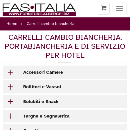
Togg
navi
Home
Carrelli cambio biancheria
CARRELLI CAMBIO BIANCHERIA,
PORTABIANCHERIA E DI SERVIZIO
PER HOTEL
Accessori Camere
Bollitori e Vassoi
Solubili e Snack
Targhe e Segnaletica