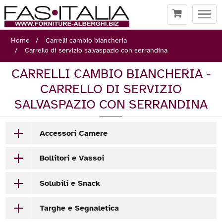
Togg
navi
Home
Carrelli cambio biancheria
Carrello di servizio salvaspazio con serrandina
CARRELLI CAMBIO BIANCHERIA -
CARRELLO DI SERVIZIO
SALVASPAZIO CON SERRANDINA
Accessori Camere
Bollitori e Vassoi
Solubili e Snack
Targhe e Segnaletica