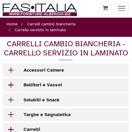
Togg
navi
Home
Carrelli cambio biancheria
Carrello servizio in laminato
CARRELLI CAMBIO BIANCHERIA -
CARRELLO SERVIZIO IN LAMINATO
Accessori Camere
Bollitori e Vassoi
Solubili e Snack
Targhe e Segnaletica
Carrelli