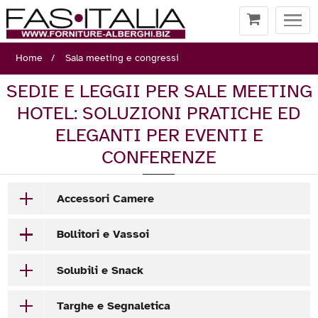
Togg
navi
Home
Sala meeting e congressi
SEDIE E LEGGII PER SALE MEETING
HOTEL: SOLUZIONI PRATICHE ED
ELEGANTI PER EVENTI E
CONFERENZE
Accessori Camere
Bollitori e Vassoi
Solubili e Snack
Targhe e Segnaletica