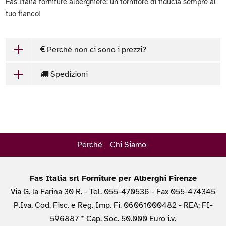
Fas Italia forniture alberghiere: un fornitore di fiducia sempre al
tuo fianco!
Perchè non ci sono i prezzi?
Spedizioni
Perché
Chi Siamo
Fas Italia srl Forniture per Alberghi Firenze
Via G. la Farina 30 R. - Tel. 055-470536 - Fax 055-474345
P.Iva, Cod. Fisc. e Reg. Imp. Fi. 06061000482 - REA: FI-
596887 * Cap. Soc. 50.000 Euro i.v.