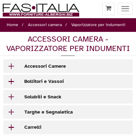
Togg
navi
Home
Accessori camera
Vaporizzatore per indumenti
ACCESSORI CAMERA -
VAPORIZZATORE PER INDUMENTI
Accessori Camere
Bollitori e Vassoi
Solubili e Snack
Targhe e Segnaletica
Carrelli