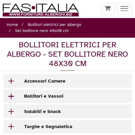
Togg
navi
Home
Bollitori elettrici per albergo
Set bollitore nero 48x30 cm
BOLLITORI ELETTRICI PER
ALBERGO - SET BOLLITORE NERO
48X30 CM
Accessori Camere
Bollitori e Vassoi
Solubili e Snack
Targhe e Segnaletica