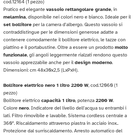
cod.12164 (1 pezzo)
Pratico ed elegante
vassoio rettangolare grande
, in
melamina
, disponibile nei colori nero e bianco. Ideale per il
set bollitore
per la camera d'albergo. Questo vassoio si
contraddistingue per le dimensioni generose adatte a
contenere comodamente il bollitore elettrico, le tazze con
piattino e il portabustine. Oltre a essere un prodotto
molto
funzionale
, gli angoli leggermente rialzati rendono questo
vassoio apprezzabile anche per il
design moderno
.
Dimensioni: cm 48x30x2,5 (LxPxH).
Bollitore elettrico nero 1 litro 2200 W
, cod.12060 (1
pezzo)
Bollitore elettrico
capacità 1 litro
, potenza
2200 W
.
Colore
nero
. Indicatore del livello dell'acqua su entrambi i
lati. Filtro rimovibile e lavabile. Sistema cordless centrale a
360°. Riscaldamento attraverso piastra in acciaio inox..
Protezione dal surriscaldamento. Arresto automatico del