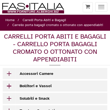
Togg
navi
Home
Carrelli Porta Abiti e Bagagli
Carrello porta bagagli cromato o ottonato con appendiabiti
CARRELLI PORTA ABITI E BAGAGLI
- CARRELLO PORTA BAGAGLI
CROMATO O OTTONATO CON
APPENDIABITI
Accessori Camere
Bollitori e Vassoi
Solubili e Snack