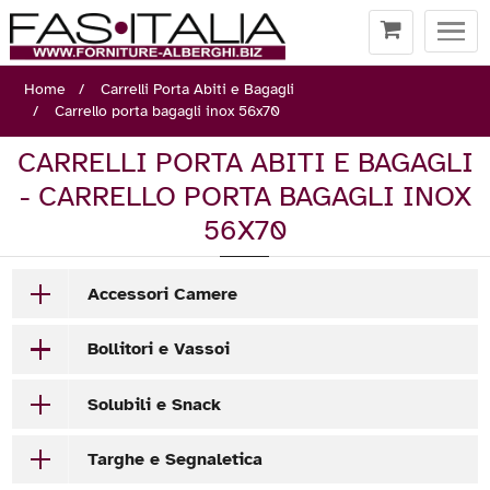
Togg
navi
Home
Carrelli Porta Abiti e Bagagli
Carrello porta bagagli inox 56x70
CARRELLI PORTA ABITI E BAGAGLI
- CARRELLO PORTA BAGAGLI INOX
56X70
Accessori Camere
Bollitori e Vassoi
Solubili e Snack
Targhe e Segnaletica