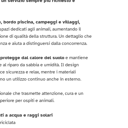
o
un servizio sempre più richiesto e
, bordo piscina, campeggi e villaggi,
spazi dedicati agli animali, aumentando il
one di qualità della struttura. Un dettaglio che
enza e aiuta a distinguersi dalla concorrenza.
a
protegge dal calore del suolo
e mantiene
 e al riparo da sabbia e umidità. Il design
e sicurezza e relax, mentre i materiali
no un utilizzo continuo anche in esterno.
onale che trasmette attenzione, cura e un
uperiore per ospiti e animali.
nti a acqua e raggi solari
riciclata