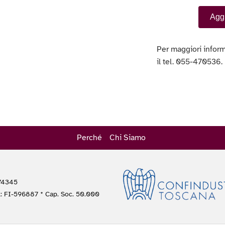
Aggi
Per maggiori inform
il tel. 055-470536.
Perché
Chi Siamo
474345
A: FI-596887 * Cap. Soc. 50.000