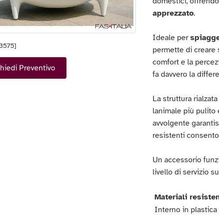
domestici, offrend
apprezzato
.
Ideale per
spiagge
13575]
permette di creare 
comfort e la percezi
hiedi Preventivo
fa davvero la differ
La struttura rialzat
lanimale più pulito
avvolgente garantisc
resistenti consento
Un accessorio funzi
livello di servizio s
Materiali resiste
Interno in plastica 