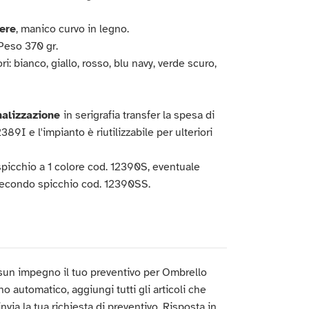
ere
, manico curvo in legno.
Peso 370 gr.
ri: bianco, giallo, rosso, blu navy, verde scuro,
nalizzazione
in serigrafia transfer la spesa di
389I e l'impianto è riutilizzabile per ulteriori
spicchio a 1 colore cod. 12390S, eventuale
econdo spicchio cod. 12390SS.
sun impegno il tuo preventivo per Ombrello
no automatico, aggiungi tutti gli articoli che
 invia la tua richiesta di preventivo. Risposta in