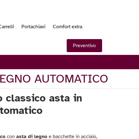
Carrelli
Portachiavi
Comfort extra
Preventivo
 LEGNO AUTOMATICO
 classico asta in
utomatico
ico
con
asta di legno
e bacchette in acciaio,