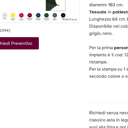
diametro 103 cm.
Tessuto
in
poliest
Lunghezza 88 cm. 
Disponibile nei colo
12394]
grigio, nero.
hiedi Preventivo
Per la prima
perso
impianto è il cod. 12
ristampe.
Per la stampa su 1 
secondo colore o s
Richiedi senza nes
classico asta in leg
vuoi alla lista e poi