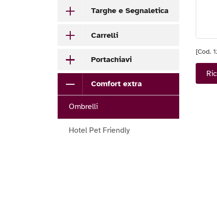
Targhe e Segnaletica
Carrelli
[Cod. 
Portachiavi
Ric
Comfort extra
Ombrelli
Hotel Pet Friendly