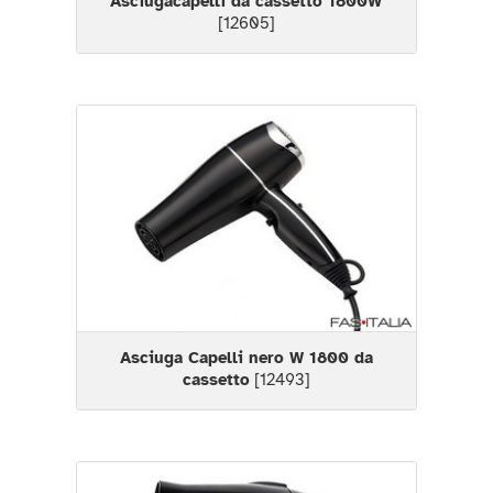
Asciugacapelli da cassetto 1800W
[12605]
Asciuga Capelli nero W 1800 da
cassetto
[12493]