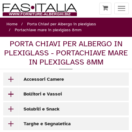
Togg
navi
Home
Porta Chiavi per Albergo in plexiglass
Portachiave mare in plexiglass 8mm
PORTA CHIAVI PER ALBERGO IN
PLEXIGLASS - PORTACHIAVE MARE
IN PLEXIGLASS 8MM
Accessori Camere
Bollitori e Vassoi
Solubili e Snack
Targhe e Segnaletica