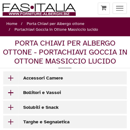
Togg
navi
Home
Porta Chiavi per Albergo ottone
Portachiavi Goccia in Ottone Massiccio lucido
PORTA CHIAVI PER ALBERGO
OTTONE - PORTACHIAVI GOCCIA IN
OTTONE MASSICCIO LUCIDO
Accessori Camere
Bollitori e Vassoi
Solubili e Snack
Targhe e Segnaletica