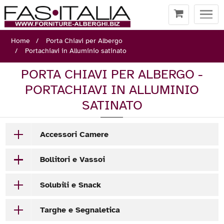
Togg
navi
Home
Porta Chiavi per Albergo
Portachiavi in Alluminio satinato
PORTA CHIAVI PER ALBERGO -
PORTACHIAVI IN ALLUMINIO
SATINATO
Accessori Camere
Bollitori e Vassoi
Solubili e Snack
Targhe e Segnaletica