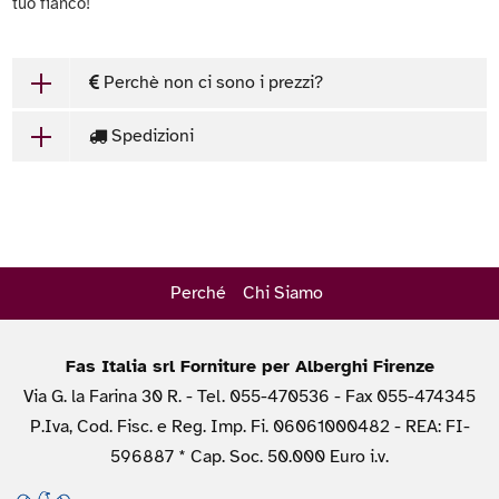
tuo fianco!
Perchè non ci sono i prezzi?
Spedizioni
Perché
Chi Siamo
Fas Italia srl Forniture per Alberghi Firenze
Via G. la Farina 30 R. - Tel. 055-470536 - Fax 055-474345
P.Iva, Cod. Fisc. e Reg. Imp. Fi. 06061000482 - REA: FI-
596887 * Cap. Soc. 50.000 Euro i.v.