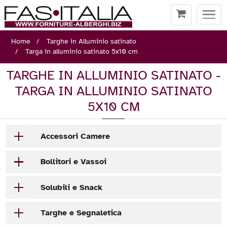
Togg
navi
Home
Targhe in Alluminio satinato
Targa in alluminio satinato 5x10 cm
TARGHE IN ALLUMINIO SATINATO -
TARGA IN ALLUMINIO SATINATO
5X10 CM
Accessori Camere
Bollitori e Vassoi
Solubili e Snack
Targhe e Segnaletica