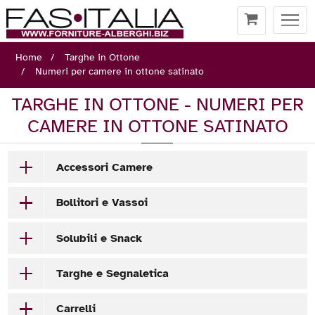
Togg
navi
Home
Targhe in Ottone
Numeri per camere in ottone satinato
TARGHE IN OTTONE - NUMERI PER
CAMERE IN OTTONE SATINATO
Accessori Camere
Bollitori e Vassoi
Solubili e Snack
Targhe e Segnaletica
Carrelli