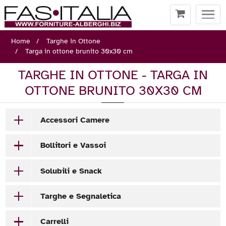
Togg
navi
Home
Targhe in Ottone
Targa in ottone brunito 30x30 cm
TARGHE IN OTTONE - TARGA IN
OTTONE BRUNITO 30X30 CM
Accessori Camere
Bollitori e Vassoi
Solubili e Snack
Targhe e Segnaletica
Carrelli