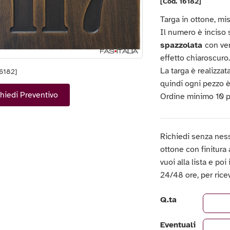
[Cod. 16182]
Targa in ottone, m
Il numero è inciso
spazzolata
con ver
effetto chiaroscuro
La targa è realizz
16182]
quindi ogni pezzo è 
hiedi Preventivo
Ordine minimo 10 p
Richiedi senza ness
ottone con finitura 
vuoi alla lista e poi
24/48 ore, per rice
Q.ta
Eventuali