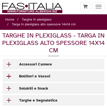
Togg
navi
Home
Targhe in plexiglass
Targa in plexiglass alto spessore 14x14 cm
TARGHE IN PLEXIGLASS - TARGA IN
PLEXIGLASS ALTO SPESSORE 14X14
CM
Accessori Camere
Bollitori e Vassoi
Solubili e Snack
Targhe e Segnaletica