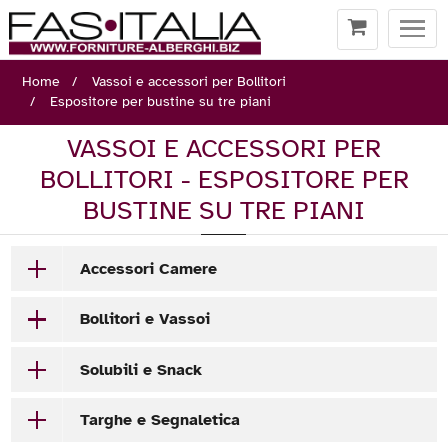
Togg
navi
Home
Vassoi e accessori per Bollitori
Espositore per bustine su tre piani
VASSOI E ACCESSORI PER
BOLLITORI - ESPOSITORE PER
BUSTINE SU TRE PIANI
Accessori Camere
Bollitori e Vassoi
Solubili e Snack
Targhe e Segnaletica