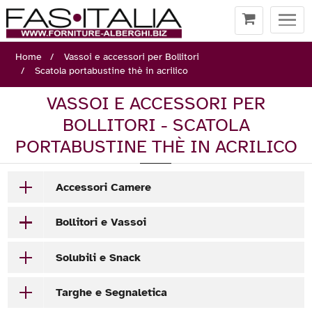
Togg
navi
Home
Vassoi e accessori per Bollitori
Scatola portabustine thè in acrilico
VASSOI E ACCESSORI PER
BOLLITORI - SCATOLA
PORTABUSTINE THÈ IN ACRILICO
Accessori Camere
Bollitori e Vassoi
Solubili e Snack
Targhe e Segnaletica