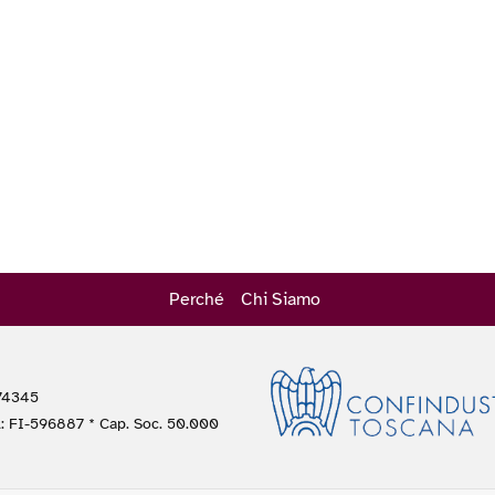
Perché
Chi Siamo
474345
A: FI-596887 * Cap. Soc. 50.000