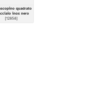
ascopino quadrato
acciaio inox nero
[12858]