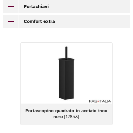
Portachiavi
Comfort extra
Portascopino quadrato in acciaio inox
nero
[12858]