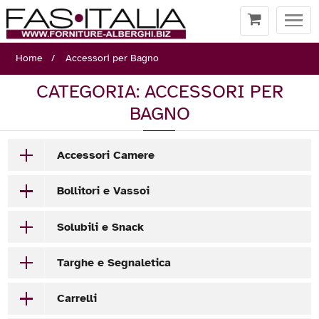
Togg
navi
Home
Accessori per Bagno
CATEGORIA: ACCESSORI PER
BAGNO
Accessori Camere
Bollitori e Vassoi
Solubili e Snack
Targhe e Segnaletica
Carrelli