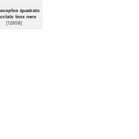
ascopino quadrato
acciaio inox nero
[12858]