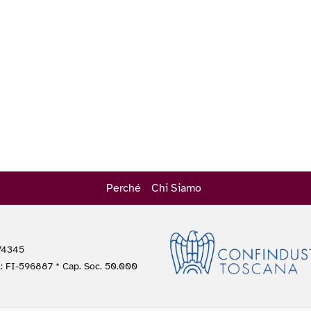
Perché
Chi Siamo
474345
A: FI-596887 * Cap. Soc. 50.000