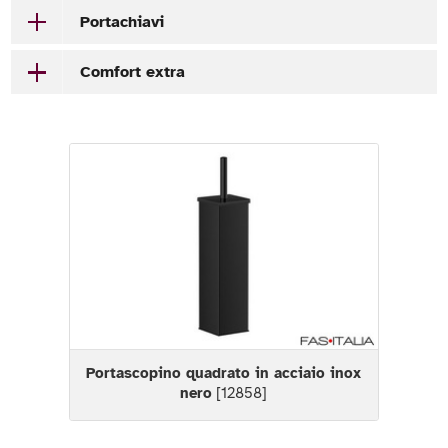
Portachiavi
Comfort extra
Portascopino quadrato in acciaio inox
nero
[12858]