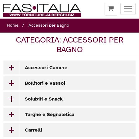
Togg
navi
Home
Accessori per Bagno
CATEGORIA: ACCESSORI PER
BAGNO
Accessori Camere
Bollitori e Vassoi
Solubili e Snack
Targhe e Segnaletica
Carrelli