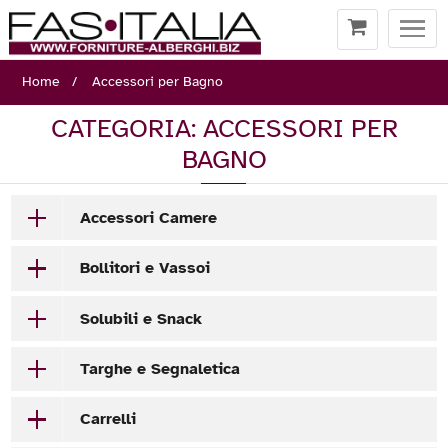
Togg
navi
Home
Accessori per Bagno
CATEGORIA: ACCESSORI PER
BAGNO
Accessori Camere
Bollitori e Vassoi
Solubili e Snack
Targhe e Segnaletica
Carrelli