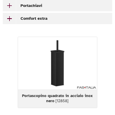
Portachiavi
Comfort extra
Portascopino quadrato in acciaio inox
nero
[12858]